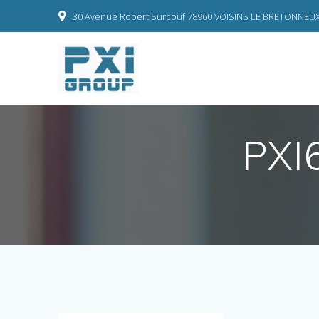
Skip
30 Avenue Robert Surcouf 78960 VOISINS LE BRETONNEU
to
content
PXI