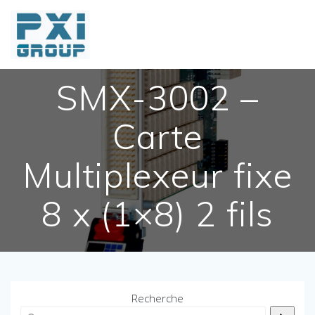
Skip
to
content
SMX-3002 –
Carte
Multiplexeur fixe
8 x (1×8) 2 fils
Recherche