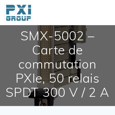
Skip
to
content
SMX-5002 –
Carte de
commutation
PXIe, 50 relais
SPDT 300 V / 2 A