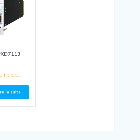
PXD7113
umériseur
ire la suite