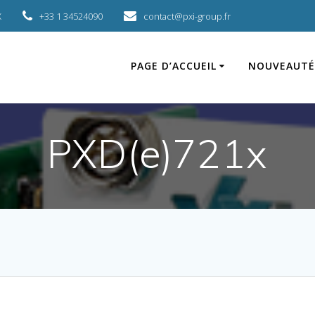
X
+33 1 34524090
contact@pxi-group.fr
PAGE D’ACCUEIL
NOUVEAUTÉ
PXD(e)721x