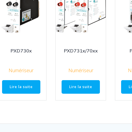
PXD730x
PXD731x/70xx
Numériseur
Numériseur
N
Lire la suite
Lire la suite
L