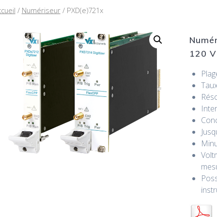
cueil
/
Numériseur
/ PXD(e)721x
Numér
120 V
Plag
Taux
Réso
Inte
Conc
Jusq
Minu
Volt
mesu
Poss
inst