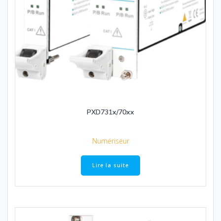
PXD731x/70xx
Numériseur
Lire la suite