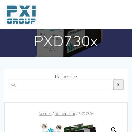
Skip
to
content
PXD730x
Recherche
Accueil
/
Numériseur
/ PXD730x