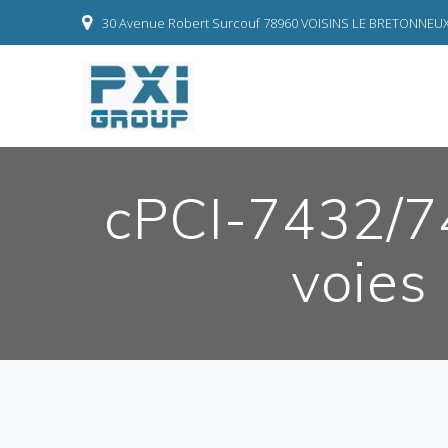
Skip
30 Avenue Robert Surcouf 78960 VOISINS LE BRETONNEU
to
content
cPCI-7432/74
voies