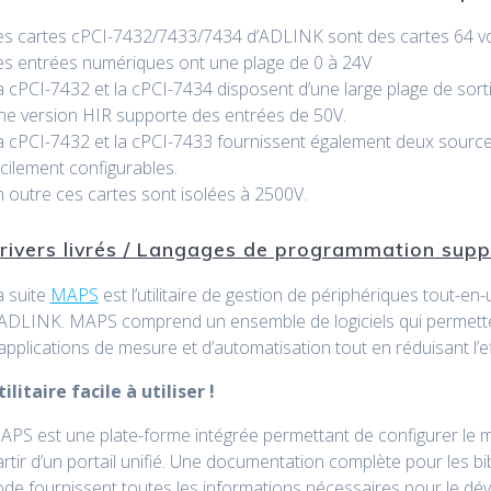
es cartes cPCI-7432/7433/7434 d’ADLINK sont des cartes 64 voi
es entrées numériques ont une plage de 0 à 24V
 cPCI-7432 et la cPCI-7434 disposent d’une large plage de sortie 
ne version HIR supporte des entrées de 50V.
a cPCI-7432 et la cPCI-7433 fournissent également deux sources 
cilement configurables.
 outre ces cartes sont isolées à 2500V.
rivers livrés / Langages de programmation sup
a suite
MAPS
est l’utilitaire de gestion de périphériques tout-e
’ADLINK. MAPS comprend un ensemble de logiciels qui permette
applications de mesure et d’automatisation tout en réduisant l’ef
ilitaire facile à utiliser !
PS est une plate-forme intégrée permettant de configurer le mat
rtir d’un portail unifié. Une documentation complète pour les b
ode fournissent toutes les informations nécessaires pour le dé