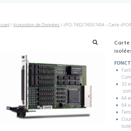
cueil
/
Acquisition de Données
/ cPCI-7432/7433/7434 – Carte cPCI/
Carte
isolée
FONCT
Fact
Comp
32 e
sort
64 e
64 s
Tens
Cour
isol