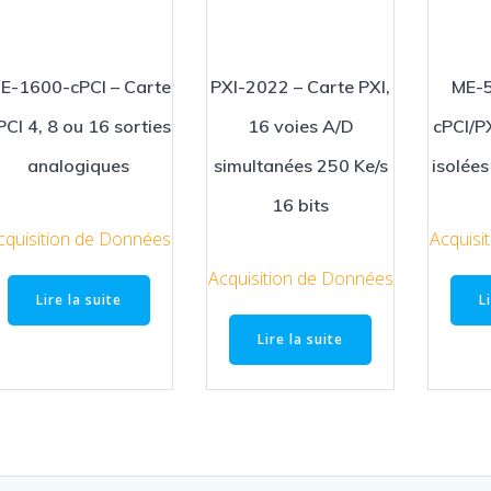
E-1600-cPCI – Carte
PXI-2022 – Carte PXI,
ME-5
PCI 4, 8 ou 16 sorties
16 voies A/D
cPCI/PX
analogiques
simultanées 250 Ke/s
isolées
16 bits
cquisition de Données
Acquisi
Acquisition de Données
Lire la suite
L
Lire la suite