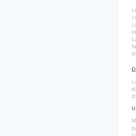
L
L
La
U
L
fa
En
D
L
d
d’
Ut
MA
pa
c