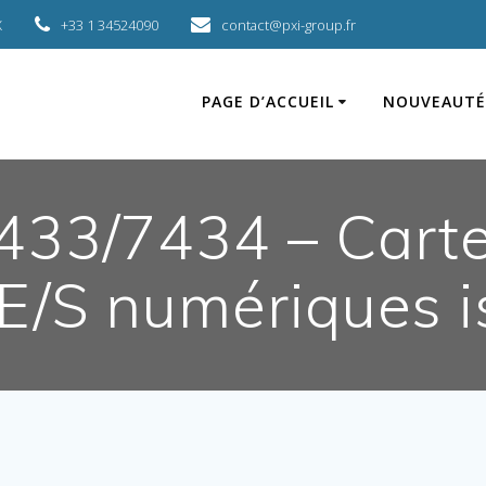
X
+33 1 34524090
contact@pxi-group.fr
PAGE D’ACCUEIL
NOUVEAUTÉ
33/7434 – Carte
 E/S numériques i