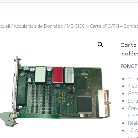
cueil
/
Acquisition de Données
/ ME-6100i – Carte cPCI/PXI 4 Sortie
Carte
isolée
FONCT
Sort
4 so
Gamm
Sort
Conv
bits
Régl
16 c
port