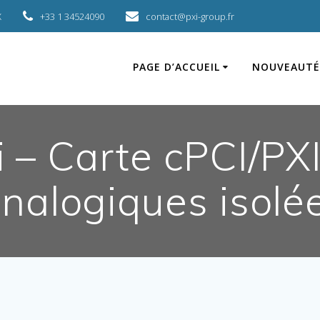
X
+33 1 34524090
contact@pxi-group.fr
PAGE D’ACCUEIL
NOUVEAUTÉ
– Carte cPCI/PXI
nalogiques isolé