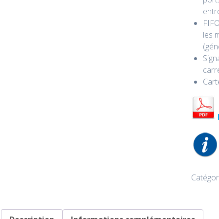
entr
FIFO
les 
(gén
Sign
carré
Cart
Catégor