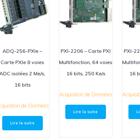
ADQ-256-PXIe –
PXI-2206 – Carte PXI
PXI-22
Carte PXIe 8 voies
Multifonction, 64 voies
Multifo
ADC isolées 2 Me/s,
16 bits, 250 Ke/s
16 b
16 bits
Acquisition de Données
Acquisi
cquisition de Données
Lire la suite
L
Lire la suite