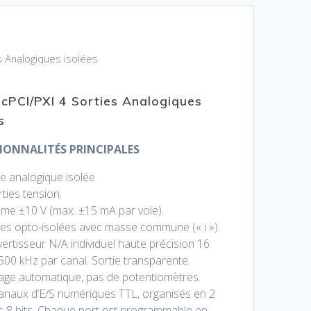
s Analogiques isolées
 cPCI/PXI 4 Sorties Analogiques
s
IONNALITÉS PRINCIPALES
ie analogique isolée
rties tension.
e ±10 V (max. ±15 mA par voie).
ies opto-isolées avec masse commune (« i »).
ertisseur N/A individuel haute précision 16
/500 kHz par canal. Sortie transparente.
age automatique, pas de potentiomètres.
anaux d’E/S numériques TTL, organisés en 2
s 8 bits. Chaque port est programmable en