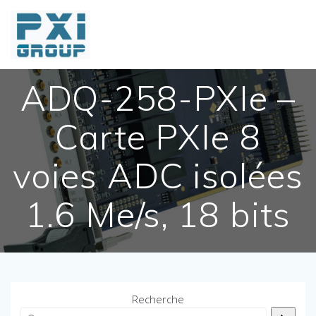
Skip
to
content
ADQ-258-PXIe –
Carte PXIe 8
voies ADC isolées
1.6 Me/s, 18 bits
Recherche