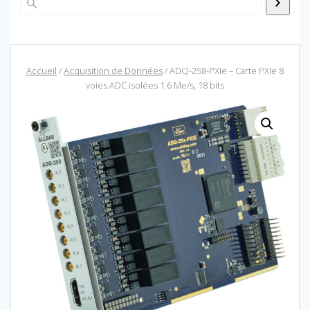
Accueil
/
Acquisition de Données
/ ADQ-258-PXIe – Carte PXIe 8
voies ADC isolées 1.6 Me/s, 18 bits