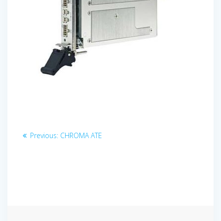
Navigation
Previous
Previous:
CHROMA ATE
post:
de
l’article