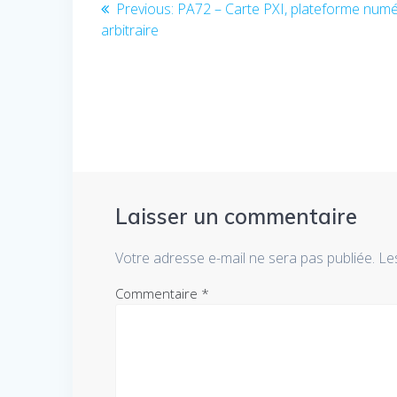
Navigation
Previous
Previous:
PA72 – Carte PXI, plateforme numé
post:
arbitraire
de
l’article
Laisser un commentaire
Votre adresse e-mail ne sera pas publiée.
Le
Commentaire
*