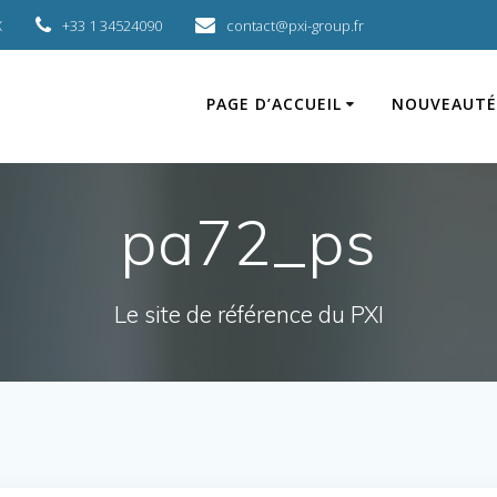
X
+33 1 34524090
contact@pxi-group.fr
PAGE D’ACCUEIL
NOUVEAUTÉ
pa72_ps
Le site de référence du PXI