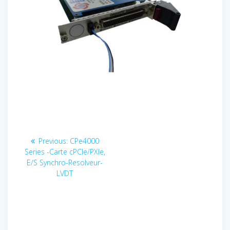
Navigation
Previous
Previous:
CPe4000
post:
de
Series -Carte cPCIe/PXIe,
E/S Synchro-Resolveur-
l’article
LVDT