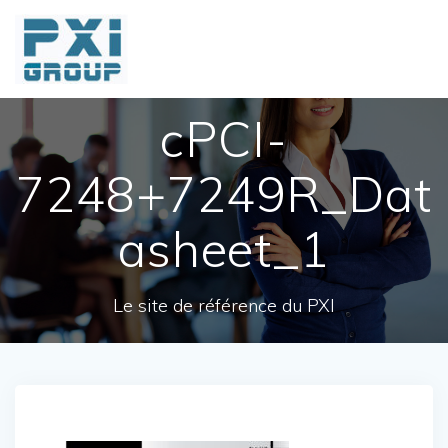
Skip
to
content
cPCI-
7248+7249R_Dat
asheet_1
Le site de référence du PXI