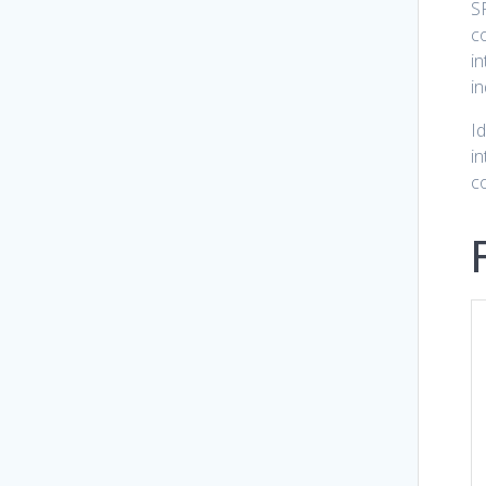
SP
c
in
in
I
in
c