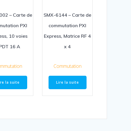
02 – Carte de
SMX-6144 – Carte de
utation PXI
commutation PXI
ess, 10 voies
Express, Matrice RF 4
PDT 16 A
x 4
mmutation
Commutation
ire la suite
Lire la suite