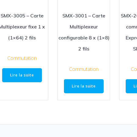
SMX-3005 – Carte
SMX-3001 – Carte
SMX-20
Multiplexeur fixe 1 x
Multiplexeur
comm
(1×64) 2 fils
configurable 8 x (1×8)
Expr
2 fils
S
Commutation
Commutation
Co
Lire la suite
Lire la suite
L