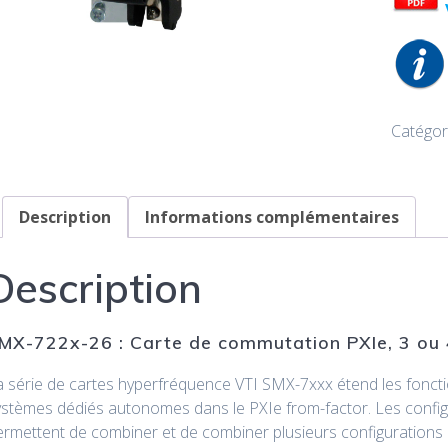
Catégor
Description
Informations complémentaires
Description
MX-722x-26 : Carte de commutation PXIe, 3 ou 
a série de cartes hyperfréquence VTI SMX-7xxx étend les foncti
ystèmes dédiés autonomes dans le PXIe from-factor. Les confi
ermettent de combiner et de combiner plusieurs configurations