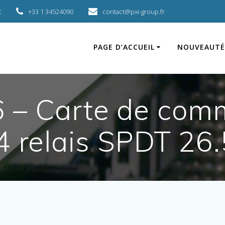
X
+33 1 34524090
contact@pxi-group.fr
PAGE D’ACCUEIL
NOUVEAUTÉ
– Carte de comm
 4 relais SPDT 26