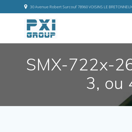
Skip
30 Avenue Robert Surcouf 78960 VOISINS LE BRETONNEU
to
content
SMX-722x-26 
3, ou