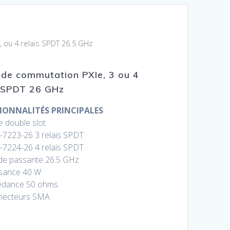
 ou 4 relais SPDT 26.5 GHz
 de commutation PXIe, 3 ou 4
s SPDT 26 GHz
IONNALITÉS PRINCIPALES
e double slot
7223-26 3 relais SPDT
7224-26 4 relais SPDT
e passante 26.5 GHz
sance 40 W
édance 50 ohms
necteurs SMA