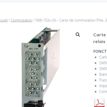
cueil
/
Commutation
/ SMX-722x-26 – Carte de commutation PXIe, 3,
Carte
relai
FONCT
Cart
SMX-
SMX-
Band
Puis
Imp
Con