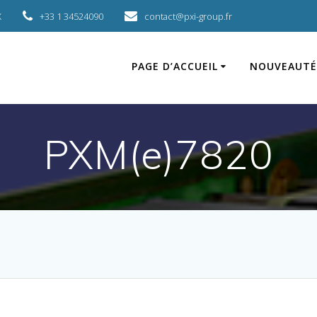
X
+33 1 34524090
contact@pxi-group.fr
PAGE D’ACCUEIL
NOUVEAUTÉ
PXM(e)7820