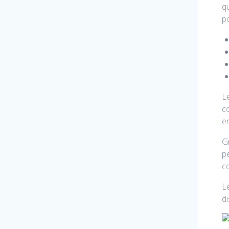
qu
po
L
co
e
Gr
pe
c
Le
di