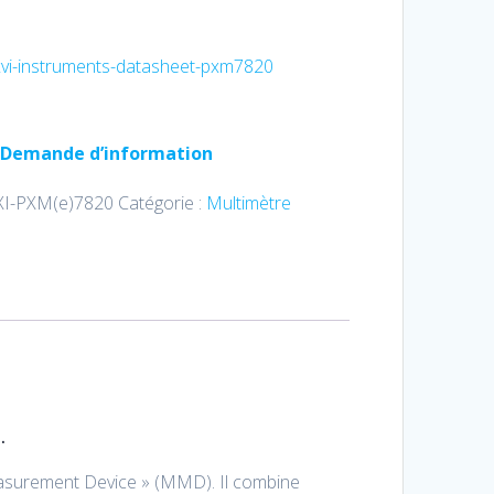
xvi-instruments-datasheet-pxm7820
Demande d’information
XI-PXM(e)7820
Catégorie :
Multimètre
.
asurement Device » (MMD). Il combine