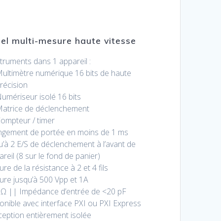
el multi-mesure haute vitesse
struments dans 1 appareil :
ultimètre numérique 16 bits de haute
récision
umériseur isolé 16 bits
atrice de déclenchement
ompteur / timer
gement de portée en moins de 1 ms
u’à 2 E/S de déclenchement à l’avant de
areil (8 sur le fond de panier)
re de la résistance à 2 et 4 fils
re jusqu’à 500 Vpp et 1A
Ω || Impédance d’entrée de <20 pF
onible avec interface PXI ou PXI Express
eption entièrement isolée