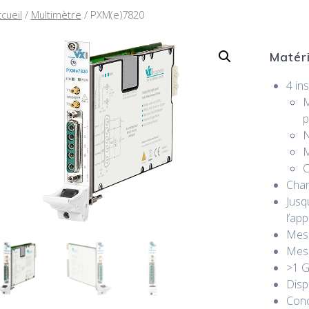
cueil
/
Multimètre
/ PXM(e)7820
Matéri
4 in
M
p
N
M
C
Chan
Jusq
l’app
Mesu
Mesu
>1 G
Disp
Conc