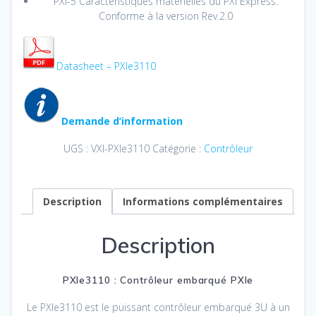
PXI-5 Caractéristiques matérielles du PXI Express.
Conforme à la version Rev.2.0
Datasheet – PXIe3110
Demande d’information
UGS :
VXI-PXIe3110
Catégorie :
Contrôleur
Description
Informations complémentaires
Description
PXIe3110 : Contrôleur embarqué PXIe
Le PXIe3110 est le puissant contrôleur embarqué 3U à un