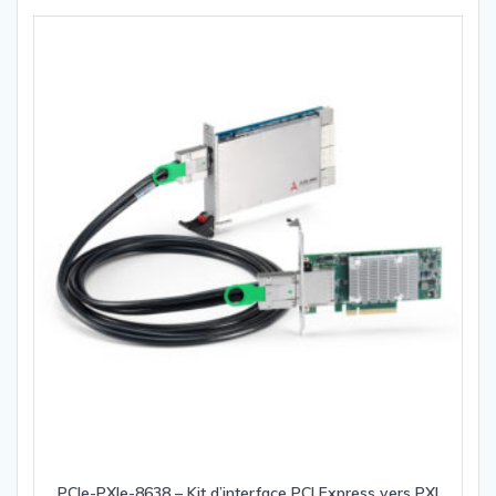
PCIe-PXIe-8638 – Kit d’interface PCI Express vers PXI